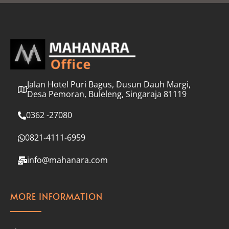
l
*
Jalan Hotel Puri Bagus, Dusun Dauh Margi,
Desa Pemoran, Buleleng, Singaraja 81119
0362 -27080
0821-4111-6959
info@mahanara.com
MORE INFORMATION